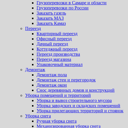
Грузоперевозки в Самаре и области
Грузоперевозки по России
Заказать газель
Заказать МАЗ
Заказать Камаз
Переезд
Квартирный переезд
Офисный переезд
Дачный переезд
Коттеджный переезд
Переезд производства
Переезд магазина
Упаковочный материал
Демонтаж
Демонтаж пола
Демонтаж стен и перегородок
Демонтаж окон
Снос деревянных домов и конструкций
Уборка помещений и территорий
Уборка и вывоз строительного мусора
Уборка заводских и складских помещений
Уборка прилегающих территорий и стоянок
Уборка снега
Ручная уборка снега
Механизированная уборка снега