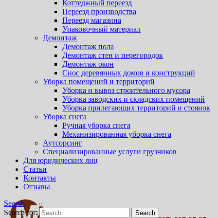
Коттеджный переезд
Переезд производства
Переезд магазина
Упаковочный материал
Демонтаж
Демонтаж пола
Демонтаж стен и перегородок
Демонтаж окон
Снос деревянных домов и конструкций
Уборка помещений и территорий
Уборка и вывоз строительного мусора
Уборка заводских и складских помещений
Уборка прилегающих территорий и стоянок
Уборка снега
Ручная уборка снега
Механизированная уборка снега
Аутсорсинг
Специализированные услуги грузчиков
Для юридических лиц
Статьи
Контакты
Отзывы
Search
Search for: