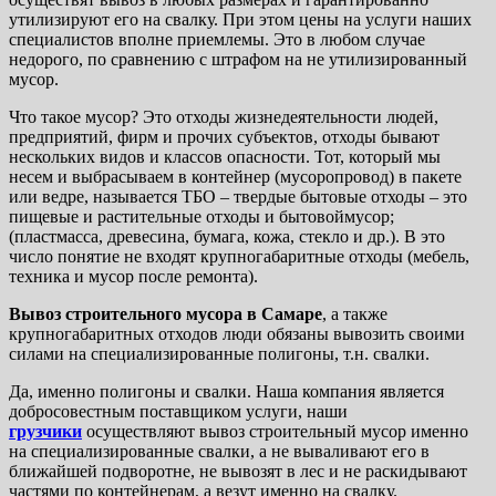
утилизируют его на свалку. При этом цены на услуги наших
специалистов вполне приемлемы. Это в любом случае
недорого, по сравнению с штрафом на не утилизированный
мусор.
Что такое мусор? Это отходы жизнедеятельности людей,
предприятий, фирм и прочих субъектов, отходы бывают
нескольких видов и классов опасности. Тот, который мы
несем и выбрасываем в контейнер (мусоропровод) в пакете
или ведре, называется ТБО – твердые бытовые отходы – это
пищевые и растительные отходы и бытовоймусор;
(пластмасса, древесина, бумага, кожа, стекло и др.). В это
число понятие не входят крупногабаритные отходы (мебель,
техника и мусор после ремонта).
Вывоз строительного мусора в Самаре
, а также
крупногабаритных отходов люди обязаны вывозить своими
силами на специализированные полигоны, т.н. свалки.
Да, именно полигоны и свалки. Наша компания является
добросовестным поставщиком услуги, наши
грузчики
осуществляют вывоз строительный мусор именно
на специализированные свалки, а не вываливают его в
ближайшей подворотне, не вывозят в лес и не раскидывают
частями по контейнерам, а везут именно на свалку.