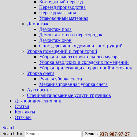
Коттеджный переезд
Переезд производства
Переезд магазина
Упаковочный материал
Демонтаж
Демонтаж пола
Демонтаж стен и перегородок
Демонтаж окон
Снос деревянных домов и конструкций
Уборка помещений и территорий
Уборка и вывоз строительного мусора
Уборка заводских и складских помещений
Уборка прилегающих территорий и стоянок
Уборка снега
Ручная уборка снега
Механизированная уборка снега
Аутсорсинг
Специализированные услуги грузчиков
Для юридических лиц
Статьи
Контакты
Отзывы
Search
Search for:
8 (937) 987-97-27