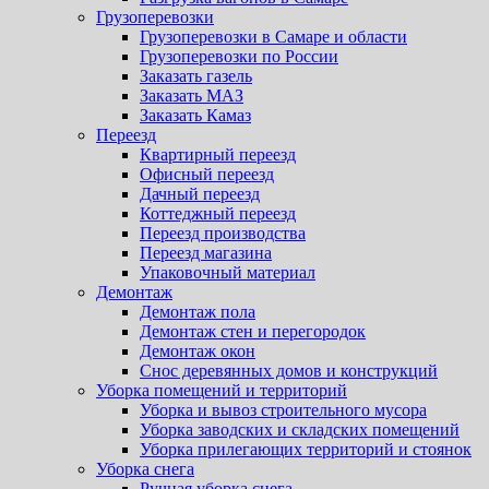
Грузоперевозки
Грузоперевозки в Самаре и области
Грузоперевозки по России
Заказать газель
Заказать МАЗ
Заказать Камаз
Переезд
Квартирный переезд
Офисный переезд
Дачный переезд
Коттеджный переезд
Переезд производства
Переезд магазина
Упаковочный материал
Демонтаж
Демонтаж пола
Демонтаж стен и перегородок
Демонтаж окон
Снос деревянных домов и конструкций
Уборка помещений и территорий
Уборка и вывоз строительного мусора
Уборка заводских и складских помещений
Уборка прилегающих территорий и стоянок
Уборка снега
Ручная уборка снега