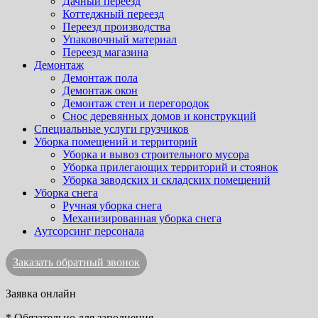
Дачный переезд
Коттеджный переезд
Переезд производства
Упаковочный материал
Переезд магазина
Демонтаж
Демонтаж пола
Демонтаж окон
Демонтаж стен и перегородок
Снос деревянных домов и конструкций
Специальные услуги грузчиков
Уборка помещений и территорий
Уборка и вывоз строительного мусора
Уборка прилегающих территорий и стоянок
Уборка заводских и складских помещений
Уборка снега
Ручная уборка снега
Механизированная уборка снега
Аутсорсинг персонала
Заказать обратный звонок
Заявка онлайн
*
Обязательно для заполнения