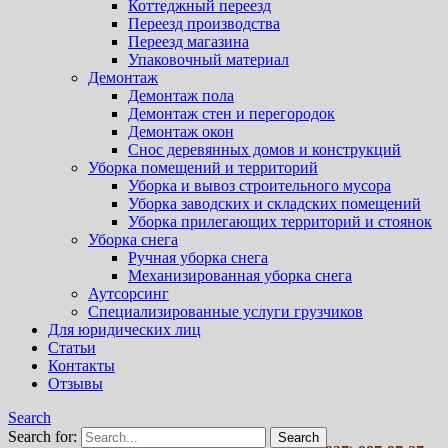
Коттеджный переезд
Переезд производства
Переезд магазина
Упаковочный материал
Демонтаж
Демонтаж пола
Демонтаж стен и перегородок
Демонтаж окон
Снос деревянных домов и конструкций
Уборка помещений и территорий
Уборка и вывоз строительного мусора
Уборка заводских и складских помещений
Уборка прилегающих территорий и стоянок
Уборка снега
Ручная уборка снега
Механизированная уборка снега
Аутсорсинг
Специализированные услуги грузчиков
Для юридических лиц
Статьи
Контакты
Отзывы
Search
Search for: