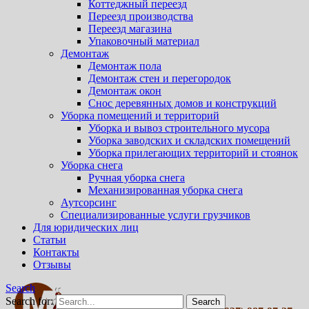
Коттеджный переезд
Переезд производства
Переезд магазина
Упаковочный материал
Демонтаж
Демонтаж пола
Демонтаж стен и перегородок
Демонтаж окон
Снос деревянных домов и конструкций
Уборка помещений и территорий
Уборка и вывоз строительного мусора
Уборка заводских и складских помещений
Уборка прилегающих территорий и стоянок
Уборка снега
Ручная уборка снега
Механизированная уборка снега
Аутсорсинг
Специализированные услуги грузчиков
Для юридических лиц
Статьи
Контакты
Отзывы
Search
Search for: